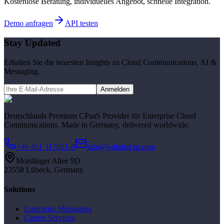
Kostenlose Beratung, individuelles Angebot, schnelle Integration.
Demo anfragen
API testen
Stay Updated
Erhalten Sie die neuesten Insights zu Cloud Communications, AI &
Messaging.
Anmelden
Deutschlands Premium CPaaS Provider für Enterprise Cloud
Communications. Made in Germany, delivered worldwide.
+49 451 317021-0
info@i-digital-m.com
Moislinger Allee 9D
23558 Lübeck, Germany
Solutions
Enterprise Messaging
Carrier Services