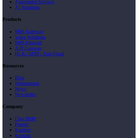
Aggregator Services
AI Solutions
Products
SMS Gateway
Voice Solutions
SMS Firewall
A2P Gateway
HLR / MNP / Anti-Fraud
Resources
Blog
Whitepapers
News
Newsletter
Company
Über IDM
Partner
Karriere
Kontakt